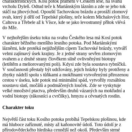
charakteristických. Kosí potok pramení v Českém lese, na svahu
vrcholu Dyleň. Odtud teče k Mariánským lázním a zde se jeho tok
stáčí na jihovýchod. Opouští Tachovskou brázdu a proráží zlomový
svah, který ji dělí od Tepelské plošiny, teče kolem Michalových Hor,
Caltova a Třebele až k Vísce, kde se jako levostranný přítok vlévá
do Mže.
V nejhořejším úseku toku na svahu Českého lesa má Kosí potok
charakter běžného menšího lesního potoka. Pod Mariánskými
lázněmi, kde protéká nejjižnějším cípem Tachovské brázdy, vytváří
velmi zajímavý úsek krajiny. Je z jedné strany sevřen zlomovým
svahem a z druhé strany člověkem silně ovlivněnými biotopy
(letištěm a meliorovanými poli). Kdysi zde byla soustava rybníčků.
V současnosti přestaly být udržovány, jejich hrázky byly protrženy a
zbytky nádrží spolu s tůňkami a mokřinami vytvořenými přirozenou
cestou v úseku, kde potok má minimální spád, vytvořily rozsáhlou
soustavu slatí, močálů a podmáčených louček. Zde se vyskytuje
velké množství ptactva, především druhů vázaných na mokřadní a
vodní biotopy (rákosníci a cvrčilky), hmyzu a cévnatých rostlin.
Charakter toku
Největší část toku Kosího potoka probíhá Tepelskou plošinou, kde
má hluboce zaříznuté, místy až kaňonovité údolí. Toto údolí je z
přírodovědeckého hlediska cennější než okolí. Především strmé