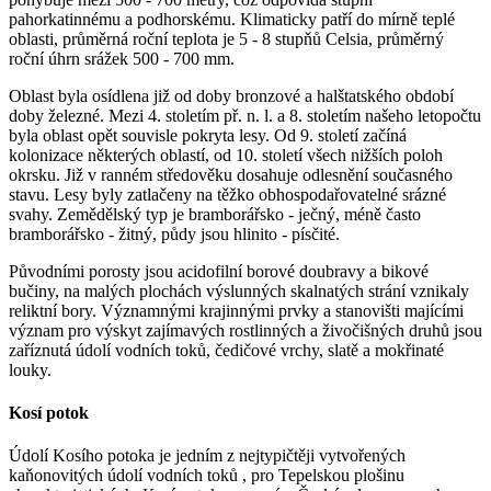
pahorkatinnému a podhorskému. Klimaticky patří do mírně teplé
oblasti, průměrná roční teplota je 5 - 8 stupňů Celsia, průměrný
roční úhrn srážek 500 - 700 mm.
Oblast byla osídlena již od doby bronzové a halštatského období
doby železné. Mezi 4. stoletím př. n. l. a 8. stoletím našeho letopočtu
byla oblast opět souvisle pokryta lesy. Od 9. století začíná
kolonizace některých oblastí, od 10. století všech nižších poloh
okrsku. Již v ranném středověku dosahuje odlesnění současného
stavu. Lesy byly zatlačeny na těžko obhospodařovatelné srázné
svahy. Zemědělský typ je bramborářsko - ječný, méně často
bramborářsko - žitný, půdy jsou hlinito - písčité.
Původními porosty jsou acidofilní borové doubravy a bikové
bučiny, na malých plochách výslunných skalnatých strání vznikaly
reliktní bory. Významnými krajinnými prvky a stanovišti majícími
význam pro výskyt zajímavých rostlinných a živočišných druhů jsou
zaříznutá údolí vodních toků, čedičové vrchy, slatě a mokřinaté
louky.
Kosí potok
Údolí Kosího potoka je jedním z nejtypičtěji vytvořených
kaňonovitých údolí vodních toků , pro Tepelskou plošinu