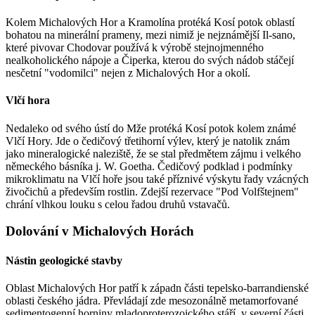
Kolem Michalových Hor a Kramolína protéká Kosí potok oblastí
bohatou na minerální prameny, mezi nimiž je nejznámější Il-sano,
které pivovar Chodovar používá k výrobě stejnojmenného
nealkoholického nápoje a Čiperka, kterou do svých nádob stáčejí
nesčetní "vodomilci" nejen z Michalových Hor a okolí.
Vlčí hora
Nedaleko od svého ústí do Mže protéká Kosí potok kolem známé
Vlčí Hory. Jde o čedičový třetihorní výlev, který je natolik znám
jako mineralogické naleziště, že se stal předmětem zájmu i velkého
německého básníka j. W. Goetha. Čedičový podklad i podmínky
mikroklimatu na Vlčí hoře jsou také příznivé výskytu řady vzácných
živočichů a především rostlin. Zdejší rezervace "Pod Volfštejnem"
chrání vlhkou louku s celou řadou druhů vstavačů.
Dolování v Michalových Horách
Nástin geologické stavby
Oblast Michalových Hor patří k západn části tepelsko-barrandienské
oblasti českého jádra. Převládají zde mesozonálně metamorfované
sedimentogenní horniny mladoproterozoického stáří, v severní části