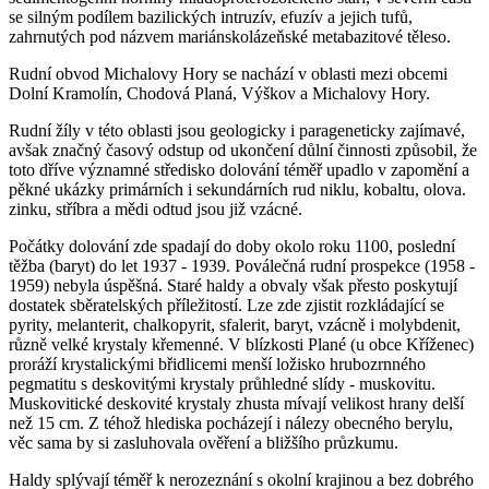
se silným podílem bazilických intruzív, efuzív a jejich tufů,
zahrnutých pod názvem mariánskolázeňské metabazitové těleso.
Rudní obvod Michalovy Hory se nachází v oblasti mezi obcemi
Dolní Kramolín, Chodová Planá, Výškov a Michalovy Hory.
Rudní žíly v této oblasti jsou geologicky i parageneticky zajímavé,
avšak značný časový odstup od ukončení důlní činnosti způsobil, že
toto dříve významné středisko dolování téměř upadlo v zapomění a
pěkné ukázky primárních i sekundárních rud niklu, kobaltu, olova.
zinku, stříbra a mědi odtud jsou již vzácné.
Počátky dolování zde spadají do doby okolo roku 1100, poslední
těžba (baryt) do let 1937 - 1939. Poválečná rudní prospekce (1958 -
1959) nebyla úspěšná. Staré haldy a obvaly však přesto poskytují
dostatek sběratelských příležitostí. Lze zde zjistit rozkládající se
pyrity, melanterit, chalkopyrit, sfalerit, baryt, vzácně i molybdenit,
různě velké krystaly křemenné. V blízkosti Plané (u obce Kříženec)
proráží krystalickými břidlicemi menší ložisko hrubozrnného
pegmatitu s deskovitými krystaly průhledné slídy - muskovitu.
Muskovitické deskovité krystaly zhusta mívají velikost hrany delší
než 15 cm. Z téhož hlediska pocházejí i nálezy obecného berylu,
věc sama by si zasluhovala ověření a bližšího průzkumu.
Haldy splývají téměř k nerozeznání s okolní krajinou a bez dobrého