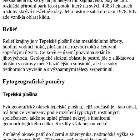
Neznamená to, že by na jih nebylo nic zajímavého, tady se totiž
rozkládá přírodní park Kosí potok, který na svých 4383 hektarech
rozlohy skrývá nesčetné krásy. Jeho historie sahá do roku 1978, kdy
zde vznikla oblast klidu.
Reliéf
Reliéf krajiny je v Tepelské plošině dán meziúdolními hřbety,
údolími vodních toků, plošiami na rozvodí toků a četnými
sopečnými útvary. Celkově se území pozvolna sklání k
jihovýchodu. Geologické složení oblasti je pestré, jde o silikátovou
plošinu s ostrovy méně bazičtějších substrátů, ale i se suky
třetihorních vyvřelin a s významnými tělesy serpentinitů.
Fytogeografické poměry
Tepelská plošina
Fytogeografický okrsek tepelská plošina, jejíž součástí je i tato oblat,
má hranice vymezeny podle rozšíření typických rostlinných
společenstev, takže se úplně přesně nekryjí s hranicemi
geomorfologického celku. Rozdíly však nejsou velké.
Zmíněný okrsek patří do území subhercynika, nadmořská výška se
pohybuje mezi 500 - 700 metry, což odpovídá stupni