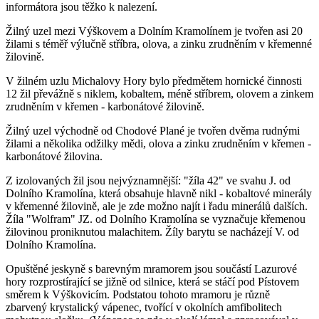
informátora jsou těžko k nalezení.
Žilný uzel mezi Výškovem a Dolním Kramolínem je tvořen asi 20
žilami s téměř výlučně stříbra, olova, a zinku zrudněním v křemenné
žilovině.
V žilném uzlu Michalovy Hory bylo předmětem hornické činnosti
12 žil převážně s niklem, kobaltem, méně stříbrem, olovem a zinkem
zrudněním v křemen - karbonátové žilovině.
Žilný uzel východně od Chodové Plané je tvořen dvěma rudnými
žilami a několika odžilky mědi, olova a zinku zrudněním v křemen -
karbonátové žilovina.
Z izolovaných žil jsou nejvýznamnější: "žíla 42" ve svahu J. od
Dolního Kramolína, která obsahuje hlavně nikl - kobaltové minerály
v křemenné žilovině, ale je zde možno najít i řadu minerálů dalších.
Žíla "Wolfram" JZ. od Dolního Kramolína se vyznačuje křemenou
žilovinou proniknutou malachitem. Žíly barytu se nacházejí V. od
Dolního Kramolína.
Opuštěné jeskyně s barevným mramorem jsou součástí Lazurové
hory rozprostírající se jižně od silnice, která se stáčí pod Pístovem
směrem k Výškovicím. Podstatou tohoto mramoru je různě
zbarvený krystalický vápenec, tvořící v okolních amfibolitech