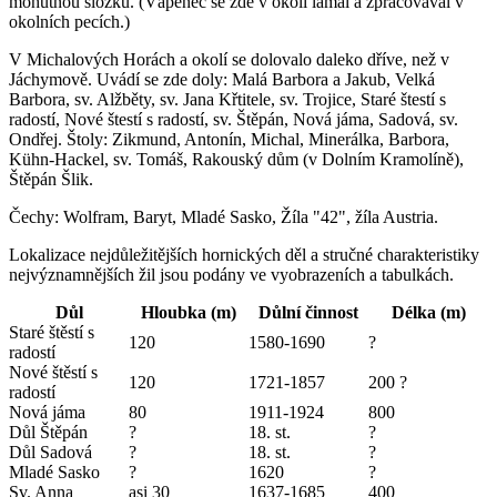
mohutnou složku. (Vápenec se zde v okolí lámal a zpracovával v
okolních pecích.)
V Michalových Horách a okolí se dolovalo daleko dříve, než v
Jáchymově. Uvádí se zde doly: Malá Barbora a Jakub, Velká
Barbora, sv. Alžběty, sv. Jana Křtitele, sv. Trojice, Staré štestí s
radostí, Nové štestí s radostí, sv. Štěpán, Nová jáma, Sadová, sv.
Ondřej. Štoly: Zikmund, Antonín, Michal, Minerálka, Barbora,
Kühn-Hackel, sv. Tomáš, Rakouský dům (v Dolním Kramolíně),
Štěpán Šlik.
Čechy: Wolfram, Baryt, Mladé Sasko, Žíla "42", žíla Austria.
Lokalizace nejdůležitějších hornických děl a stručné charakteristiky
nejvýznamnějších žil jsou podány ve vyobrazeních a tabulkách.
Důl
Hloubka (m)
Důlní činnost
Délka (m)
Staré štěstí s
120
1580-1690
?
radostí
Nové štěstí s
120
1721-1857
200 ?
radostí
Nová jáma
80
1911-1924
800
Důl Štěpán
?
18. st.
?
Důl Sadová
?
18. st.
?
Mladé Sasko
?
1620
?
Sv. Anna
asi 30
1637-1685
400