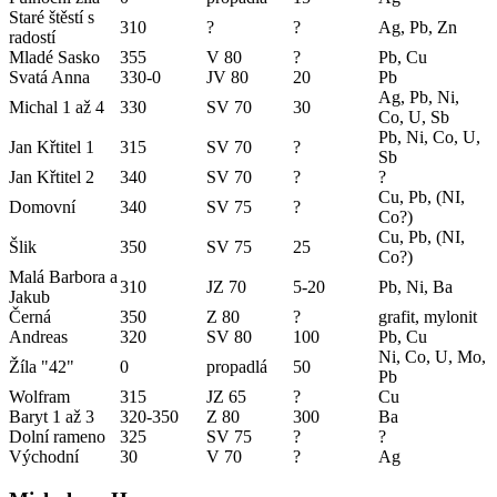
Staré štěstí s
310
?
?
Ag, Pb, Zn
radostí
Mladé Sasko
355
V 80
?
Pb, Cu
Svatá Anna
330-0
JV 80
20
Pb
Ag, Pb, Ni,
Michal 1 až 4
330
SV 70
30
Co, U, Sb
Pb, Ni, Co, U,
Jan Křtitel 1
315
SV 70
?
Sb
Jan Křtitel 2
340
SV 70
?
?
Cu, Pb, (NI,
Domovní
340
SV 75
?
Co?)
Cu, Pb, (NI,
Šlik
350
SV 75
25
Co?)
Malá Barbora a
310
JZ 70
5-20
Pb, Ni, Ba
Jakub
Černá
350
Z 80
?
grafit, mylonit
Andreas
320
SV 80
100
Pb, Cu
Ni, Co, U, Mo,
Žíla "42"
0
propadlá
50
Pb
Wolfram
315
JZ 65
?
Cu
Baryt 1 až 3
320-350
Z 80
300
Ba
Dolní rameno
325
SV 75
?
?
Východní
30
V 70
?
Ag