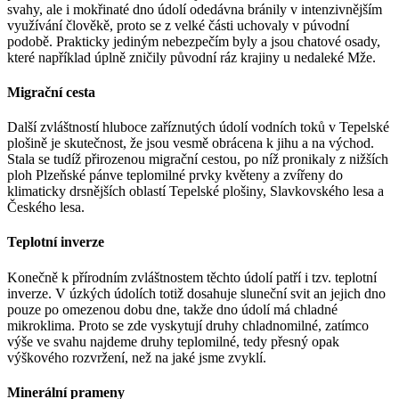
svahy, ale i mokřinaté dno údolí odedávna bránily v intenzivnějším
využívání člověkě, proto se z velké části uchovaly v púvodní
podobě. Prakticky jediným nebezpečím byly a jsou chatové osady,
které například úplně zničily původní ráz krajiny u nedaleké Mže.
Migrační cesta
Další zvláštností hluboce zaříznutých údolí vodních toků v Tepelské
plošině je skutečnost, že jsou vesmě obrácena k jihu a na východ.
Stala se tudíž přirozenou migrační cestou, po níž pronikaly z nižších
ploh Plzeňské pánve teplomilné prvky květeny a zvířeny do
klimaticky drsnějších oblastí Tepelské plošiny, Slavkovského lesa a
Českého lesa.
Teplotní inverze
Konečně k přírodním zvláštnostem těchto údolí patří i tzv. teplotní
inverze. V úzkých údolích totiž dosahuje sluneční svit an jejich dno
pouze po omezenou dobu dne, takže dno údolí má chladné
mikroklima. Proto se zde vyskytují druhy chladnomilné, zatímco
výše ve svahu najdeme druhy teplomilné, tedy přesný opak
výškového rozvržení, než na jaké jsme zvyklí.
Minerální prameny