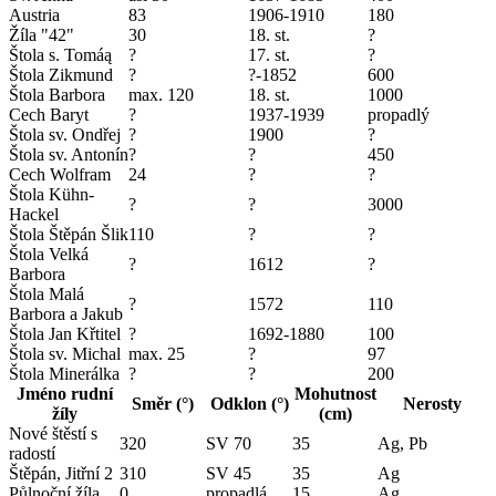
Austria
83
1906-1910
180
Žíla "42"
30
18. st.
?
Štola s. Tomáą
?
17. st.
?
Štola Zikmund
?
?-1852
600
Štola Barbora
max. 120
18. st.
1000
Cech Baryt
?
1937-1939
propadlý
Štola sv. Ondřej
?
1900
?
Štola sv. Antonín
?
?
450
Cech Wolfram
24
?
?
Štola Kühn-
?
?
3000
Hackel
Štola Štěpán Šlik
110
?
?
Štola Velká
?
1612
?
Barbora
Štola Malá
?
1572
110
Barbora a Jakub
Štola Jan Křtitel
?
1692-1880
100
Štola sv. Michal
max. 25
?
97
Štola Minerálka
?
?
200
Jméno rudní
Mohutnost
Směr (°)
Odklon (°)
Nerosty
žíly
(cm)
Nové štěstí s
320
SV 70
35
Ag, Pb
radostí
Štěpán, Jitřní 2
310
SV 45
35
Ag
Půlnoční žíla
0
propadlá
15
Ag