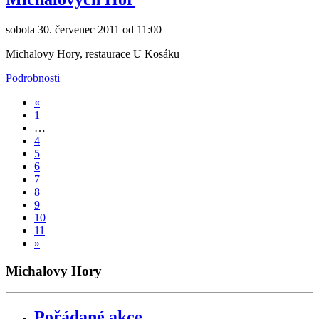
sobota 30. červenec 2011 od 11:00
Michalovy Hory, restaurace U Kosáku
Podrobnosti
«
1
…
4
5
6
7
8
9
10
11
»
Michalovy Hory
Pořádané akce